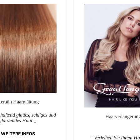
eratin Haarglättung
altend glattes, seidiges und
Haarverlängerun
glänzendes Haar „
WEITERE INFOS
“ Verleihen Sie Ihrem H