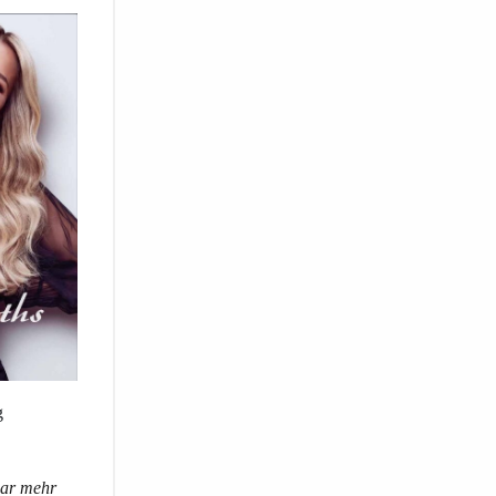
g
aar mehr