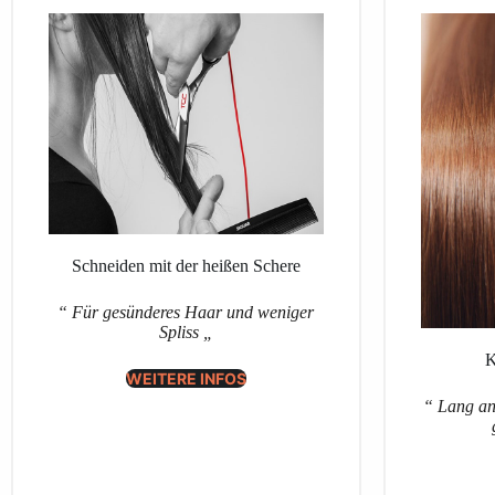
Schneiden mit der heißen Schere
“ Für gesünderes Haar und weniger
Spliss „
K
WEITERE INFOS
“ Lang anh