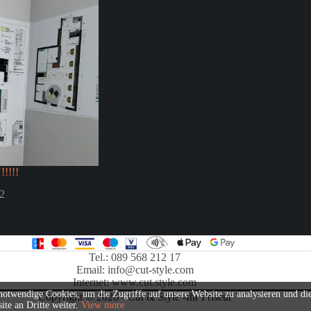
!!!!
2
Tel.: 089 568 212 17
Email: info@cut-style.com
Internet: www.cut.style.com
twendige Cookies, um die Zugriffe auf unsere Website zu analysieren und die t
Copyright © 2026 - Cut & Style -Ihr Friseur
te an Dritte weiter.
View more