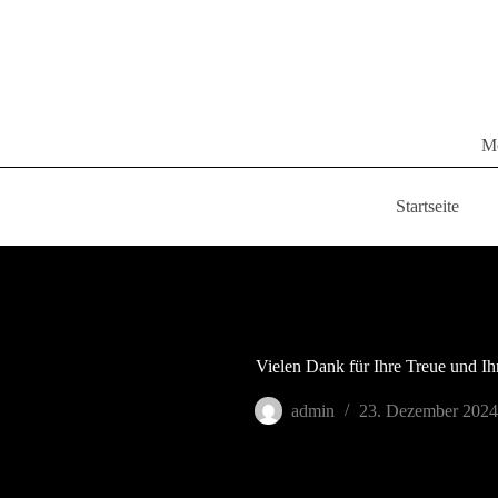
Zum
Inhalt
springen
Mo
Startseite
Vielen Dank für Ihre Treue und Ih
admin
23. Dezember 2024