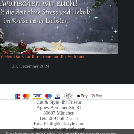
Vielen Dank für Ihre Treue und Ihr Vertrauen.
23. Dezember 2024
Cut & Style -Ihr Friseur
Agnes-Bernauer-Str. 81
80687 München
Tel.: 089 568 212 17
Email: info@cut-style.com
Internet: www.cut.style.com